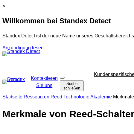
Zum
C
×
Inhalt
l
Willkommen bei Standex Detect
springen
o
s
e
Standex Detect ist der neue Name unseres Geschäftsbereichs
Ankündigung lesen
Navigation
Kundenspezifisch
Kontaktieren
S
überspringen
Suche
u
Sie uns
schließen
c
h
Startseite
Ressourcen
Reed Technologie Akademie
Merkmale
e
ö
f
Merkmale von Reed-Schalte
f
n
e
n