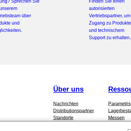
ung? Sprechen Sie
Finden Sie einen
 unserem
autorisierten
triebsteam über
Vertriebspartner, um
dukte und
Zugang zu Produkt
lichkeiten.
und technischem
Support zu erhalten.
Über uns
Resso
Nachrichten
Parametri
Distributionspartner
Lagerbesta
Standorte
Messen
Kontakt zu Standex Detect
Blog