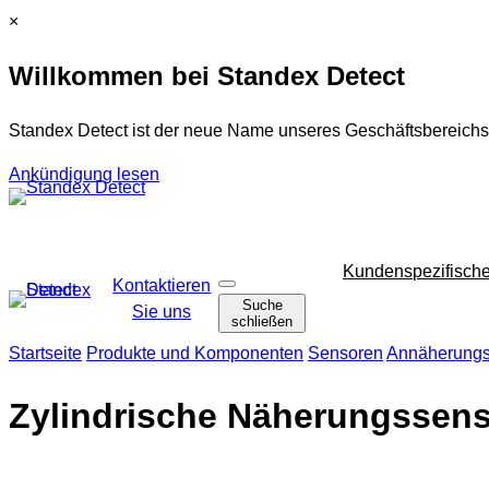
Zum
C
×
Inhalt
l
Willkommen bei Standex Detect
springen
o
s
e
Standex Detect ist der neue Name unseres Geschäftsbereichs
Ankündigung lesen
Navigation
Kundenspezifisch
Kontaktieren
S
überspringen
Suche
u
Sie uns
schließen
c
h
Startseite
Produkte und Komponenten
Sensoren
Annäherungs
e
ö
f
Zylindrische Näherungssen
f
n
e
n