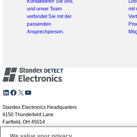
Kontaktieren Sie uns,
Lös
und unser Team
mit
verbindet Sie mit der
Ver
passenden
Pro
Ansprechperson.
Mög
Zur
LinkedIn
Facebook
X
YouTube
Meta-
Navigation
springen
Standex Electronics Headquarters
4150 Thunderbird Lane
Fairfield, OH 45014
+1.866.782.6339
We value your privacy