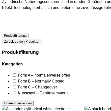
Zylindrische Näherungssensoren sind in runden Gehäusen unte
Effekt-Technologie erhältlich und bieten eine zuverlässige E
Produktfilterung
Zurück zu den Produkten
Produktfilterung
Das
Kategorien
Auswählen
Form A – normalerweise offen
und
Form B – Normally Closed
Abwählen
Form C – Changeover
von
Kunststoff – Gehäusematerial
Filtern
lädt
Filterung anwenden
die