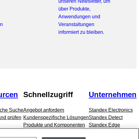
unseren Newsletter, um
über Produkte,
Anwendungen und
en
Veranstaltungen
informiert zu bleiben.
urcen
Schnellzugriff
Unternehmen
sche Suche
Angebot anfordern
Standex Electronics
nd prüfen
Kundenspezifische Lösungen
Standex Detect
Produkte und Komponenten
Standex Edge
Märkte
Standex Grid