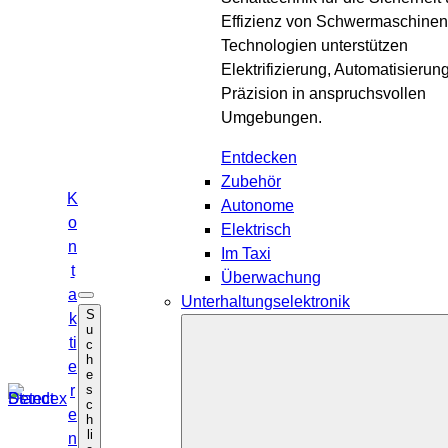
Effizienz von Schwermaschinen
Technologien unterstützen
Elektrifizierung, Automatisierun
Präzision in anspruchsvollen
Umgebungen.
Entdecken
Zubehör
K
Autonome
o
Elektrisch
n
Im Taxi
t
Überwachung
a
Unterhaltungselektronik
S
S
u
k
u
c
ti
c
h
h
e
e
e
ö
s
r
f
c
f
e
h
n
li
e
n