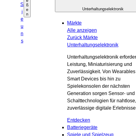
e
n
S
ß
Unterhaltungselektronik
e
i
n
e
Märkte
u
Alle anzeigen
n
Zurück
Märkte
s
Unterhaltungselektronik
Unterhaltungselektronik erforder
Leistung, Miniaturisierung und
Zuverlässigkeit. Von Wearables
Smart Devices bis hin zu
Spielekonsolen der nächsten
Generation sorgen Sensor- und
Schalttechnologien für nahtlose
zuverlässige digitale Erlebnisse
Entdecken
Batteriegeräte
Spiele und Spielzeug