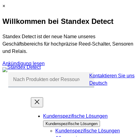
Zum
C
×
Inhalt
l
Willkommen bei Standex Detect
springen
o
s
e
Standex Detect ist der neue Name unseres
Geschäftsbereichs für hochpräzise Reed-Schalter, Sensoren
und Relais.
Ankündigung lesen
Kontaktieren Sie uns
Deutsch
Navigation
überspringen
Kundenspezifische Lösungen
Kundenspezifische Lösungen
Kundenspezifische Lösungen